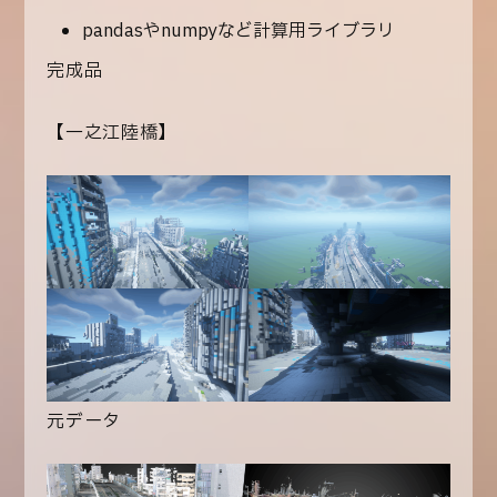
pandasやnumpyなど計算用ライブラリ
完成品
【一之江陸橋】
元データ