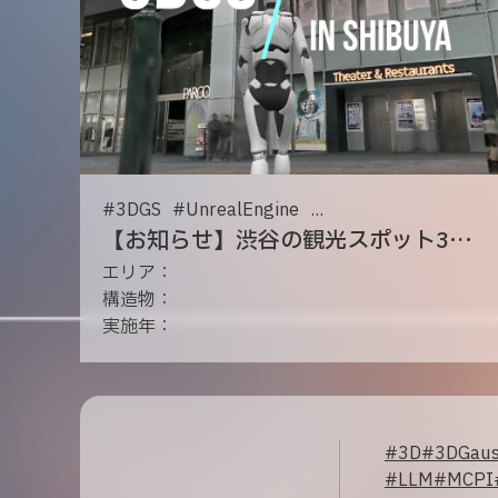
#
3DGS
#
UnrealEngine
...
【お知らせ】渋谷の観光スポット3選を、XGRIDSで3DGS化しました！！
エリア：
構造物：
実施年：
#
3D
#
3DGaus
#
LLM
#
MCPI