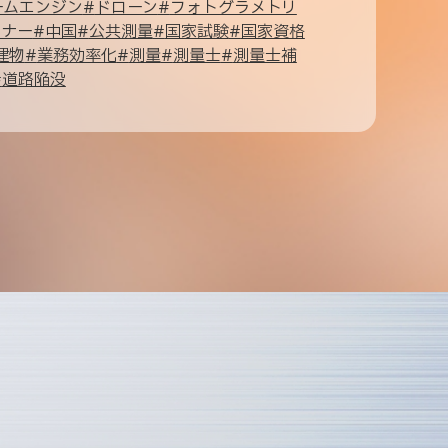
ームエンジン
#
ドローン
#
フォトグラメトリ
ャナー
#
中国
#
公共測量
#
国家試験
#
国家資格
建物
#
業務効率化
#
測量
#
測量士
#
測量士補
#
道路陥没