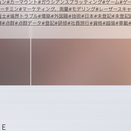
ョン
#
カーマウント
#
ガウシアンスプラッティング
#
ゲーム
#
ゲ
ーチミン
#
マーケティング、測量
#
モデリング
#
レーザースキ
査士
#
境界トラブル
#
増築
#
外国籍
#
技術
#
日本
#
未登記
#
未登記
験
#
点群
#
点群データ
#
登記
#
研修
#
社員旅行
#
資格
#
越境
#
車載