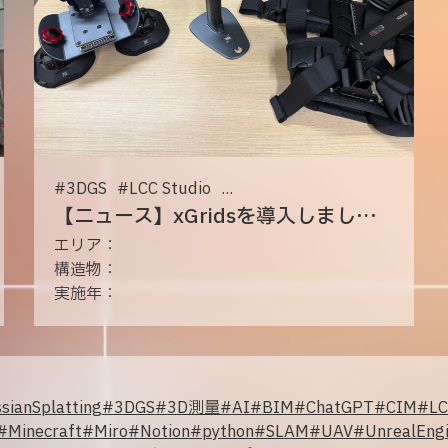
#
3DGS
#
LCC Studio
...
【ニュース】xGridsを導入しました——“動く現場”を、そのまま高精度3Dへ
エリア：
構造物：
実施年：
sianSplatting
#
3DGS
#
3D測量
#
AI
#
BIM
#
ChatGPT
#
CIM
#
LC
#
Minecraft
#
Miro
#
Notion
#
python
#
SLAM
#
UAV
#
UnrealEng