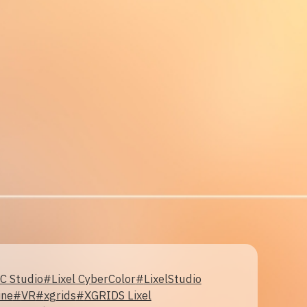
C Studio
#
Lixel CyberColor
#
LixelStudio
ine
#
VR
#
xgrids
#
XGRIDS Lixel