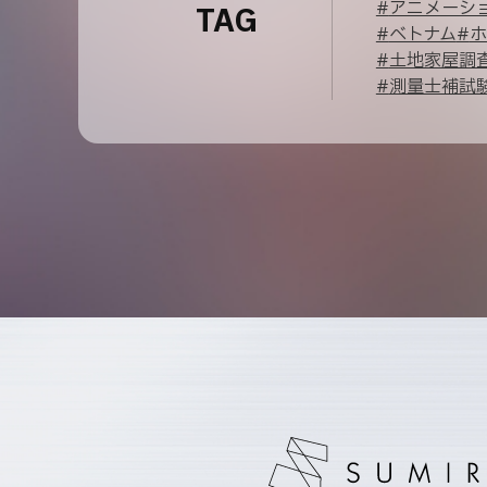
#
アニメーシ
TAG
#
ベトナム
#
ホ
#
土地家屋調
#
測量士補試