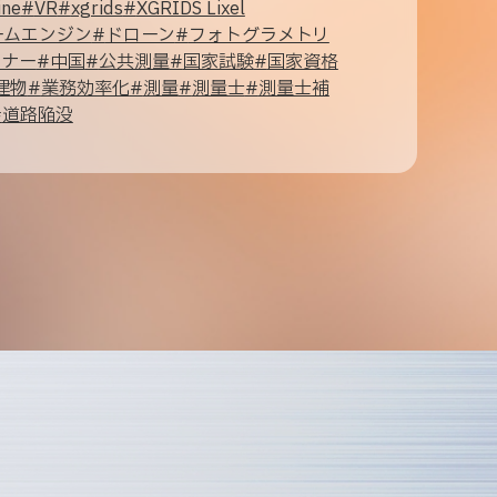
ine
#
VR
#
xgrids
#
XGRIDS Lixel
ームエンジン
#
ドローン
#
フォトグラメトリ
ャナー
#
中国
#
公共測量
#
国家試験
#
国家資格
建物
#
業務効率化
#
測量
#
測量士
#
測量士補
#
道路陥没