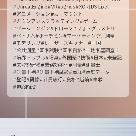
#
UnrealEngine
#
VR
#
xgrids
#
XGRIDS Lixel
#
アニメーション
#
カーマウント
#
ガウシアンスプラッティング
#
ゲーム
#
ゲームエンジン
#
ドローン
#
フォトグラメトリ
#
ベトナム
#
ホーチミン
#
マーケティング、測量
#
モデリング
#
レーザースキャナー
#
中国
#
公共測量
#
国家試験
#
国家資格
#
土地家屋調査士
#
境界トラブル
#
増築
#
外国籍
#
技術
#
日本
#
未登記
#
未登記建物
#
業務効率化
#
測量
#
測量士
#
測量士補
#
測量士補試験
#
点群
#
点群データ
#
登記
#
研修
#
社員旅行
#
資格
#
越境
#
車載
#
道路陥没