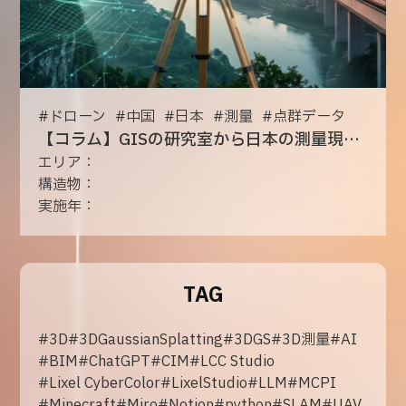
#
ドローン
#
中国
#
日本
#
測量
#
点群データ
【コラム】GISの研究室から日本の測量現場へ――発見に満ちた日々
エリア：
構造物：
実施年：
TAG
#
3D
#
3DGaussianSplatting
#
3DGS
#
3D測量
#
AI
#
BIM
#
ChatGPT
#
CIM
#
LCC Studio
#
Lixel CyberColor
#
LixelStudio
#
LLM
#
MCPI
#
Minecraft
#
Miro
#
Notion
#
python
#
SLAM
#
UAV