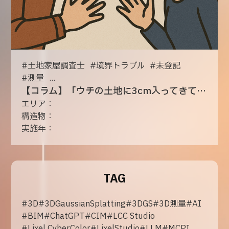
#
土地家屋調査士
#
境界トラブル
#
未登記
#
測量
...
【コラム】「ウチの土地に3cm入ってきてる！」──境界線トラブルが一変した理由とは
エリア：
構造物：
実施年：
TAG
#
3D
#
3DGaussianSplatting
#
3DGS
#
3D測量
#
AI
#
BIM
#
ChatGPT
#
CIM
#
LCC Studio
#
Lixel CyberColor
#
LixelStudio
#
LLM
#
MCPI