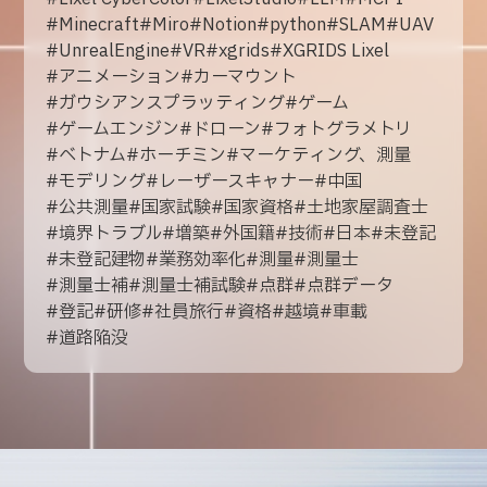
#
Minecraft
#
Miro
#
Notion
#
python
#
SLAM
#
UAV
#
UnrealEngine
#
VR
#
xgrids
#
XGRIDS Lixel
#
アニメーション
#
カーマウント
#
ガウシアンスプラッティング
#
ゲーム
#
ゲームエンジン
#
ドローン
#
フォトグラメトリ
#
ベトナム
#
ホーチミン
#
マーケティング、測量
#
モデリング
#
レーザースキャナー
#
中国
#
公共測量
#
国家試験
#
国家資格
#
土地家屋調査士
#
境界トラブル
#
増築
#
外国籍
#
技術
#
日本
#
未登記
#
未登記建物
#
業務効率化
#
測量
#
測量士
#
測量士補
#
測量士補試験
#
点群
#
点群データ
#
登記
#
研修
#
社員旅行
#
資格
#
越境
#
車載
#
道路陥没