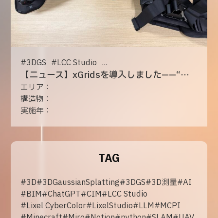
#
3DGS
#
LCC Studio
...
【ニュース】xGridsを導入しました——“動く現場”を、そのまま高精度3Dへ
エリア：
構造物：
実施年：
TAG
#
3D
#
3DGaussianSplatting
#
3DGS
#
3D測量
#
AI
#
BIM
#
ChatGPT
#
CIM
#
LCC Studio
#
Lixel CyberColor
#
LixelStudio
#
LLM
#
MCPI
#
Minecraft
#
Miro
#
Notion
#
python
#
SLAM
#
UAV