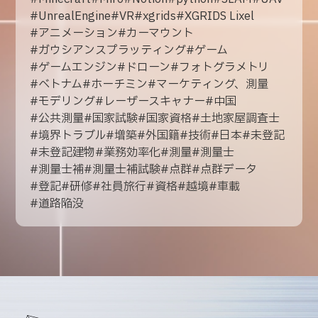
#
UnrealEngine
#
VR
#
xgrids
#
XGRIDS Lixel
#
アニメーション
#
カーマウント
#
ガウシアンスプラッティング
#
ゲーム
#
ゲームエンジン
#
ドローン
#
フォトグラメトリ
#
ベトナム
#
ホーチミン
#
マーケティング、測量
#
モデリング
#
レーザースキャナー
#
中国
#
公共測量
#
国家試験
#
国家資格
#
土地家屋調査士
#
境界トラブル
#
増築
#
外国籍
#
技術
#
日本
#
未登記
#
未登記建物
#
業務効率化
#
測量
#
測量士
#
測量士補
#
測量士補試験
#
点群
#
点群データ
#
登記
#
研修
#
社員旅行
#
資格
#
越境
#
車載
#
道路陥没