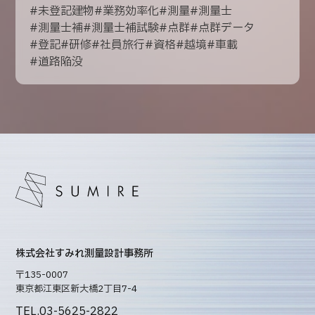
#
未登記建物
#
業務効率化
#
測量
#
測量士
#
測量士補
#
測量士補試験
#
点群
#
点群データ
#
登記
#
研修
#
社員旅行
#
資格
#
越境
#
車載
#
道路陥没
株式会社すみれ測量設計事務所
〒135-0007
東京都江東区新大橋2丁目7-4
TEL.03-5625-2822