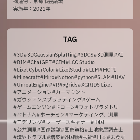
構造物：京都市会議場
実施年：2021年
TAG
#
3D
#
3DGaussianSplatting
#
3DGS
#
3D測量
#
AI
#
BIM
#
ChatGPT
#
CIM
#
LCC Studio
#
Lixel CyberColor
#
LixelStudio
#
LLM
#
MCPI
#
Minecraft
#
Miro
#
Notion
#
python
#
SLAM
#
UAV
#
UnrealEngine
#
VR
#
xgrids
#
XGRIDS Lixel
#
アニメーション
#
カーマウント
#
ガウシアンスプラッティング
#
ゲーム
#
ゲームエンジン
#
ドローン
#
フォトグラメトリ
#
ベトナム
#
ホーチミン
#
マーケティング、測量
#
モデリング
#
レーザースキャナー
#
中国
#
公共測量
#
国家試験
#
国家資格
#
土地家屋調査士
#
境界トラブル
#
増築
#
外国籍
#
技術
#
日本
#
未登記