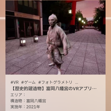
#
VR
#
ゲーム
#
フォトグラメトリ
...
【歴史的建造物】富岡八幡宮のVRアプリ制作
エリア：
構造物：富岡八幡宮
実施年：2021年