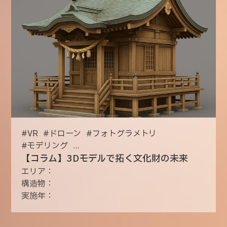
#
VR
#
ドローン
#
フォトグラメトリ
#
モデリング
...
【コラム】3Dモデルで拓く文化財の未来
エリア：
構造物：
実施年：