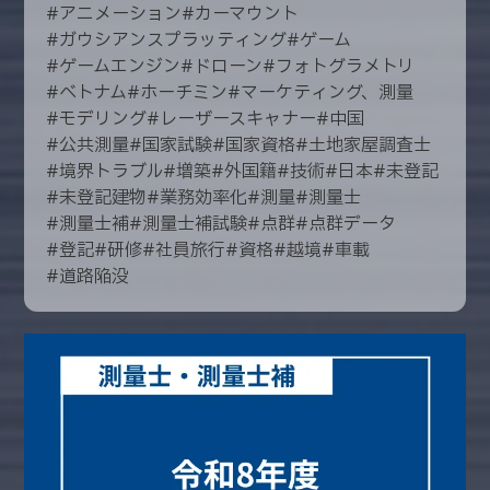
#
アニメーション
#
カーマウント
#
ガウシアンスプラッティング
#
ゲーム
#
ゲームエンジン
#
ドローン
#
フォトグラメトリ
#
ベトナム
#
ホーチミン
#
マーケティング、測量
#
モデリング
#
レーザースキャナー
#
中国
#
公共測量
#
国家試験
#
国家資格
#
土地家屋調査士
#
境界トラブル
#
増築
#
外国籍
#
技術
#
日本
#
未登記
#
未登記建物
#
業務効率化
#
測量
#
測量士
#
測量士補
#
測量士補試験
#
点群
#
点群データ
#
登記
#
研修
#
社員旅行
#
資格
#
越境
#
車載
#
道路陥没