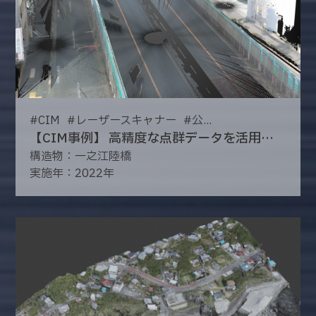
#
CIM
#
レーザースキャナー
#
公...
【CIM事例】 高精度な点群データを活用した測量・平面図作成
構造物：一之江陸橋
実施年：2022年