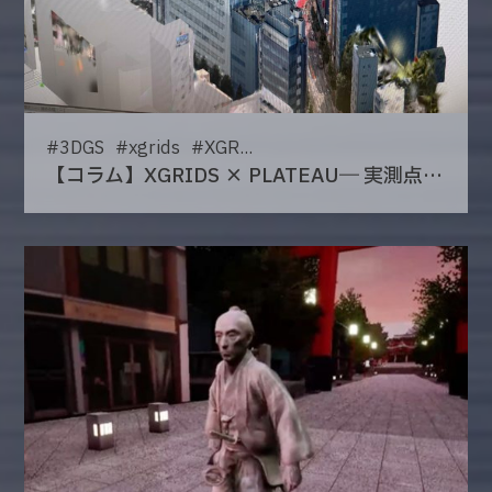
#
3DGS
#
xgrids
#
XGR...
【コラム】XGRIDS × PLATEAU― 実測点群とオープンデータを重ねて見えた、都市3Dのリアル