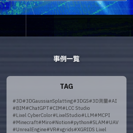
事例一覧
TAG
#
3D
#
3DGaussianSplatting
#
3DGS
#
3D測量
#
AI
#
BIM
#
ChatGPT
#
CIM
#
LCC Studio
#
Lixel CyberColor
#
LixelStudio
#
LLM
#
MCPI
#
Minecraft
#
Miro
#
Notion
#
python
#
SLAM
#
UAV
#
UnrealEngine
#
VR
#
xgrids
#
XGRIDS Lixel