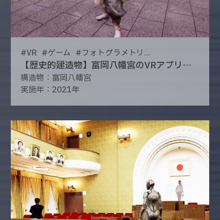
#
VR
#
ゲーム
#
フォトグラメトリ...
【歴史的建造物】富岡八幡宮のVRアプリ制作
構造物：富岡八幡宮
実施年：2021年